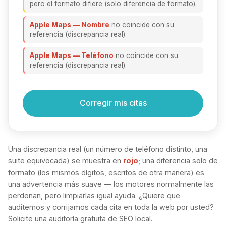
pero el formato difiere (solo diferencia de formato).
Apple Maps — Nombre
no coincide con su
referencia (discrepancia real).
Apple Maps — Teléfono
no coincide con su
referencia (discrepancia real).
Informe
Corregir mis citas
en
vivo
de
consistencia
Una discrepancia real (un número de teléfono distinto, una
NAP
suite equivocada) se muestra en
rojo
; una diferencia solo de
que
formato (los mismos dígitos, escritos de otra manera) es
compara
una advertencia más suave — los motores normalmente las
cada
perdonan, pero limpiarlas igual ayuda. ¿Quiere que
listado
auditemos y corrijamos cada cita en toda la web por usted?
con
Solicite una auditoría gratuita de SEO local
.