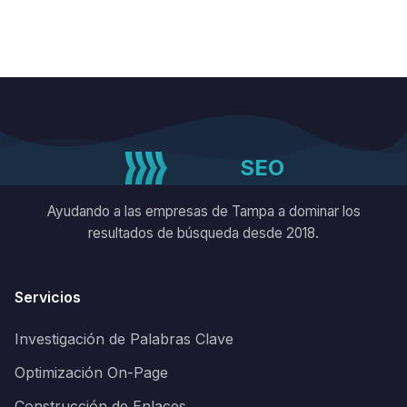
el
nombre,
la
dirección
y
el
teléfono
Tampa
SEO
de
referencia
Ayudando a las empresas de Tampa a dominar los
del
resultados de búsqueda desde 2018.
negocio.
Servicios
Investigación de Palabras Clave
Optimización On-Page
Construcción de Enlaces