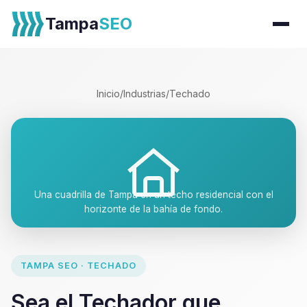
Tampa
SEO
Inicio
/
Industrias
/
Techado
Una cuadrilla de Tampa en un techo residencial con el
horizonte de la bahía de fondo.
TAMPA SEO · TECHADO
Sea el Techador que