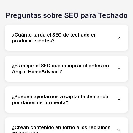
Preguntas sobre SEO para Techado
¿Cuánto tarda el SEO de techado en
producir clientes?
La mayoría de los techadores ven movimiento
significativo en 2–4 meses. Las posiciones en el
¿Es mejor el SEO que comprar clientes en
mapa local suelen moverse más rápido; el
Angi o HomeAdvisor?
contenido de servicio y de reclamos de seguro
Los clientes comprados son compartidos, caros
se acumula con el tiempo.
y alquilados. El SEO construye un canal propio
¿Pueden ayudarnos a captar la demanda
que se acumula y se abarata por cliente con el
por daños de tormenta?
tiempo. Los techadores más exitosos usan
Sí — un Perfil de Empresa de Google sólido,
ambos y luego desplazan el presupuesto hacia
reseñas recientes y páginas de área de servicio
el SEO.
¿Crean contenido en torno a los reclamos
rápidas le permiten absorber los picos